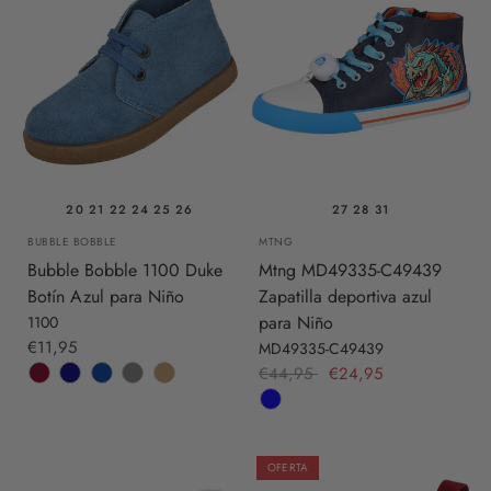
20
21
22
24
25
26
27
28
31
BUBBLE BOBBLE
MTNG
Bubble Bobble 1100 Duke
Mtng MD49335-C49439
Botín Azul para Niño
Zapatilla deportiva azul
para Niño
1100
€11,95
MD49335-C49439
€44,95
€24,95
OFERTA