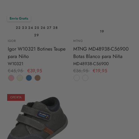
Envío Gratis
22
23
24
25
26
27
28
19
29
IGOR
MTNG
Igor W10321 Botines Taupe
MTNG MD48938-C56900
para Niño
Botas Blanco para Niña
W10321
MD48938-C56900
€45,95
€39,95
€36,95
€19,95
OFERTA