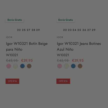
Envío Gratis
Envío Gratis
22
25
27
28
29
22
23
24
25
26
27
29
IGOR
IGOR
Igor W10321 Botín Beige
Igor W10321 Jeans Botines
para Niño
Azul Niño
W10321
W10321
€45,95
€39,95
€45,95
€39,95
OFERTA
OFERTA