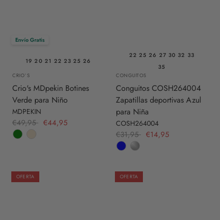
Envío Gratis
22
25
26
27
30
32
33
19
20
21
22
23
25
26
35
CRIO`S
CONGUITOS
Crio's MDpekin Botines
Conguitos COSH264004
Verde para Niño
Zapatillas deportivas Azul
para Niña
MDPEKIN
€49,95
€44,95
COSH264004
€31,95
€14,95
OFERTA
OFERTA