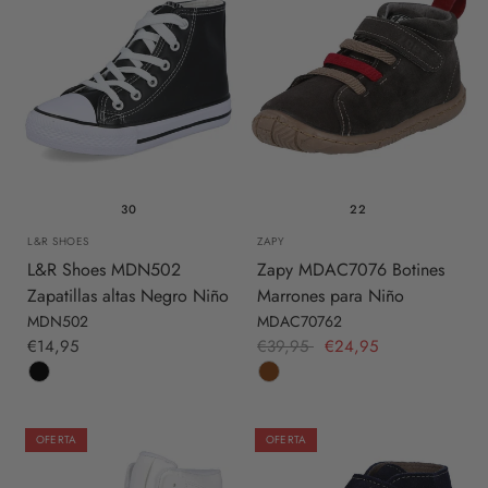
30
22
L&R SHOES
ZAPY
L&R Shoes MDN502
Zapy MDAC7076 Botines
Zapatillas altas Negro Niño
Marrones para Niño
MDN502
MDAC70762
€14,95
€39,95
€24,95
OFERTA
OFERTA