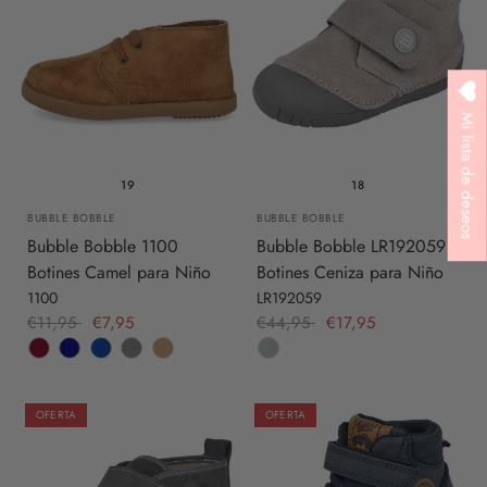
Mi lista de deseos
19
18
BUBBLE BOBBLE
BUBBLE BOBBLE
Bubble Bobble 1100
Bubble Bobble LR192059
Botines Camel para Niño
Botines Ceniza para Niño
1100
LR192059
€11,95
€7,95
€44,95
€17,95
OFERTA
OFERTA