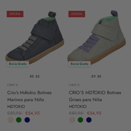
OFERTA
OFERTA
Envío Gratis
Envío Gratis
30
33
29
30
CRIO`S
CRIO`S
Crio's Mdtokio Botines
CRIO'S MDTOKIO Botines
Marinos para Niño
Grises para Niña
MDTOKIO
MDTOKIO
€59,95
€54,95
€59,95
€54,95