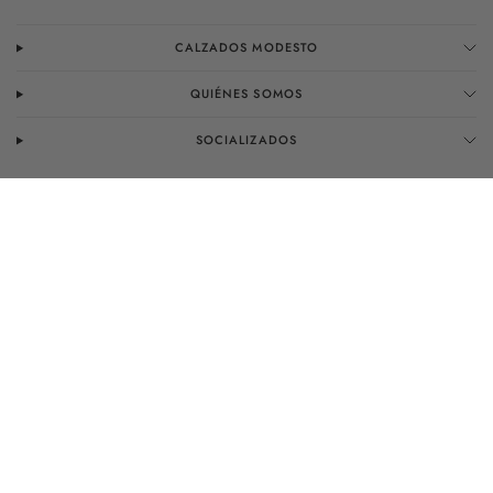
CALZADOS MODESTO
QUIÉNES SOMOS
SOCIALIZADOS
¡Únete a
Calzados Modesto
y disfruta de acceso a
promociones y descuentos exclusivos!
Correo electrónico
Acepto recibir correos electrónicos de marketing y ofertas
especiales.