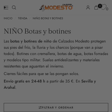
0
0
ENVÍOS GRATIS EN PEDIDOS SUPERIORES A LOS 35 EUROS
ENVÍOS GRATIS E
INICIO
/
TIENDA
/
NIÑO BOTAS Y BOTINES
NIÑO Botas y botines
Las
botas y botines de niño
de Calzados Modesto protegen
sus pies del frío, la lluvia y los charcos (porque van a pisar
todos). Botines con cremallera, botas de agua, botas forradas
y modelos tipo militar. Suelas antideslizantes y materiales
resistentes que aguantan el invierno.
Cierres fáciles para que se las pongan solos.
Envío gratis en 24-48 h
a partir de 35 €. En
Sevilla y
Arahal
.
FILTRAR Y ORDENAR