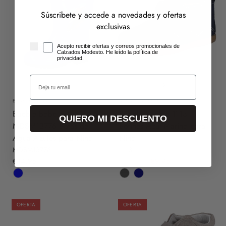
Súscribete y accede a novedades y ofertas
exclusivas
consentimiento
Acepto recibir ofertas y correos promocionales de
Calzados Modesto. He leído la política de
privacidad.
Email
32
21
BUBBLE BOBBLE
BUBBLE BOBBLE
Bubble Bobble
Bubble Bobble 1113
QUIERO MI DESCUENTO
MDSM13776 Botas de
Botines Azul Marino para
Agua Azules para Niño
Niño
MDSM13776
1113
€14,95
€14,95
€9,95
OFERTA
OFERTA